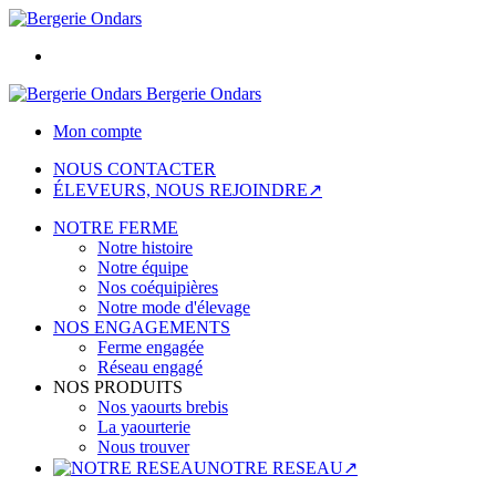
Bergerie Ondars
Mon compte
NOUS CONTACTER
ÉLEVEURS, NOUS REJOINDRE↗
NOTRE FERME
Notre histoire
Notre équipe
Nos coéquipières
Notre mode d'élevage
NOS ENGAGEMENTS
Ferme engagée
Réseau engagé
NOS PRODUITS
Nos yaourts brebis
La yaourterie
Nous trouver
NOTRE RESEAU↗