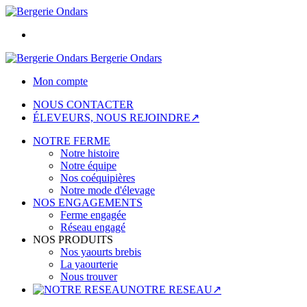
Bergerie Ondars
Mon compte
NOUS CONTACTER
ÉLEVEURS, NOUS REJOINDRE↗
NOTRE FERME
Notre histoire
Notre équipe
Nos coéquipières
Notre mode d'élevage
NOS ENGAGEMENTS
Ferme engagée
Réseau engagé
NOS PRODUITS
Nos yaourts brebis
La yaourterie
Nous trouver
NOTRE RESEAU↗