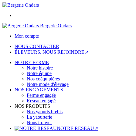
Bergerie Ondars
Mon compte
NOUS CONTACTER
ÉLEVEURS, NOUS REJOINDRE↗
NOTRE FERME
Notre histoire
Notre équipe
Nos coéquipières
Notre mode d'élevage
NOS ENGAGEMENTS
Ferme engagée
Réseau engagé
NOS PRODUITS
Nos yaourts brebis
La yaourterie
Nous trouver
NOTRE RESEAU↗