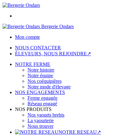
Bergerie Ondars
Mon compte
NOUS CONTACTER
ÉLEVEURS, NOUS REJOINDRE↗
NOTRE FERME
Notre histoire
Notre équipe
Nos coéquipières
Notre mode d'élevage
NOS ENGAGEMENTS
Ferme engagée
Réseau engagé
NOS PRODUITS
Nos yaourts brebis
La yaourterie
Nous trouver
NOTRE RESEAU↗